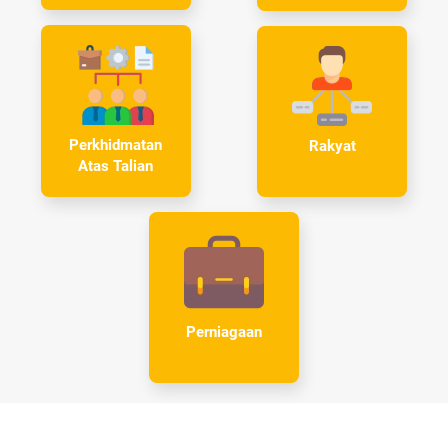
Perkhidmatan
Rakyat
Atas Talian
Perniagaan