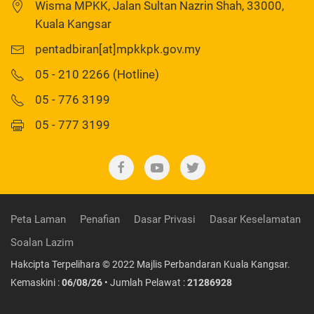
Wisma MPKK, Jalan Sultan Nazrin Shah, 33000,
Kuala Kangsar
pentadbiran[at]mpkkpk.gov.my
05 - 210 2266 (Hotline)
05 - 776 3199
05 - 777 3199
Peta Laman
Penafian
Dasar Privasi
Dasar Keselamatan
Soalan Lazim
Hakcipta Terpelihara © 2022 Majlis Perbandaran Kuala Kangsar.
Kemaskini :
06/08/26
• Jumlah Pelawat :
21286928