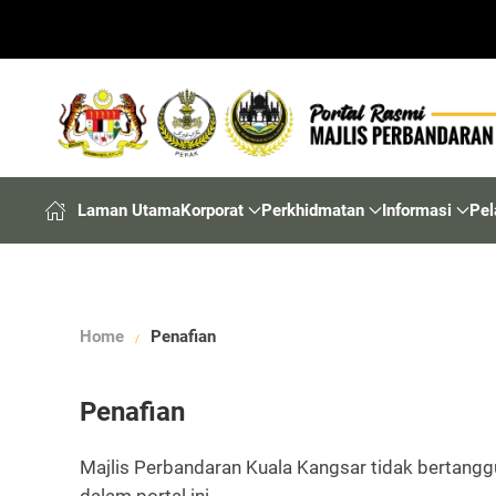
Laman Utama
Korporat
Perkhidmatan
Informasi
Pel
Home
Penafian
Penafian
Majlis Perbandaran Kuala Kangsar tidak bertang