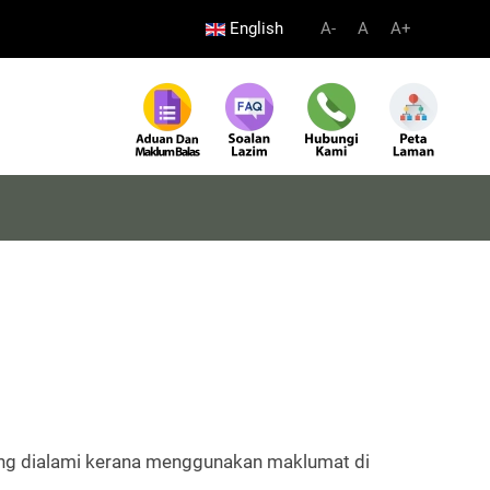
English
A-
A
A+
ang dialami kerana menggunakan maklumat di