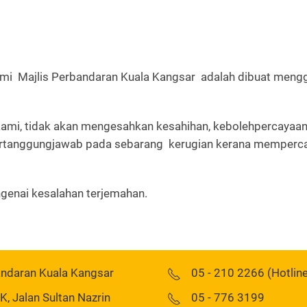
smi Majlis Perbandaran Kuala Kangsar adalah dibuat meng
 kami, tidak akan mengesahkan kesahihan, kebolehpercayaa
 bertanggungjawab pada sebarang kerugian kerana memperca
genai kesalahan terjemahan.
andaran Kuala Kangsar
05 - 210 2266 (Hotlin
 Jalan Sultan Nazrin
05 - 776 3199