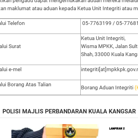
mastikan pengadu dapat mengemukakan aduan mereka melalu
n maklumat atau aduan kepada Ketua Unit Integriti atau me
lui Telefon
05-7763199 / 05-7768
Ketua Unit Integriti,
lui Surat
Wisma MPKK, Jalan Sult
Shah, 33000 Kuala Kangs
lui e-mel
integriti[at]mpkkpk.gov
lui Borang Atas Talian
Borang Aduan Integriti
(
POLISI MAJLIS PERBANDARAN KUALA KANGSAR