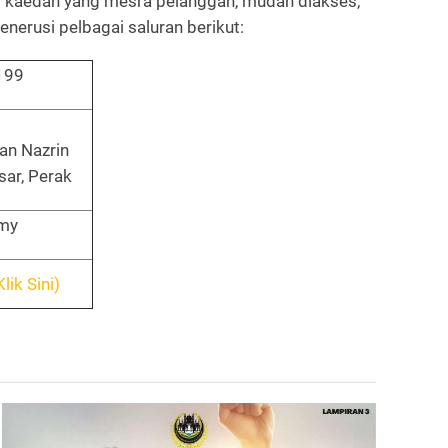
i kaedah yang mesra pelanggan, mudah diakses,
nerusi pelbagai saluran berikut:
199
an Nazrin
ar, Perak
.my
Klik Sini)