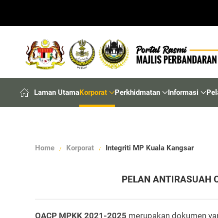
Laman Utama
Korporat
Perkhidmatan
Informasi
Pel
Home
Korporat
Integriti MP Kuala Kangsar
PELAN ANTIRASUAH O
OACP MPKK 2021-2025
merupakan dokumen yang