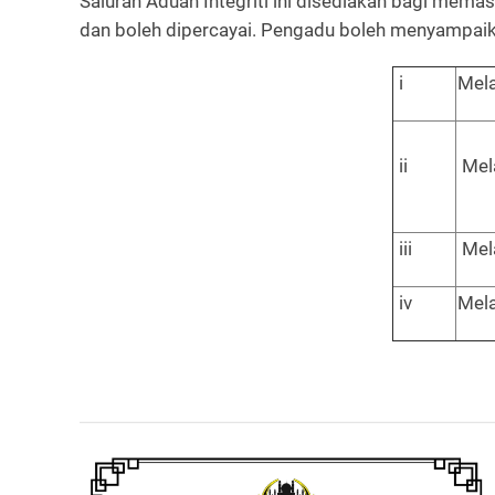
Saluran Aduan Integriti ini disediakan bagi me
dan boleh dipercayai. Pengadu boleh menyampaika
i
Mela
ii
Mela
iii
Mela
iv
Mela