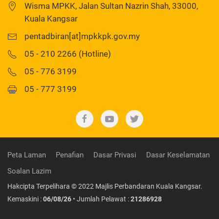
Wisma MPKK, Jalan Sultan Nazrin Shah, 33000,
Kuala Kangsar
pentadbiran[at]mpkkpk.gov.my
05 - 210 2266 (Hotline)
05 - 776 3199
05 - 777 3199
Peta Laman
Penafian
Dasar Privasi
Dasar Keselamatan
Soalan Lazim
Hakcipta Terpelihara © 2022 Majlis Perbandaran Kuala Kangsar.
Kemaskini :
06/08/26
• Jumlah Pelawat :
21286928